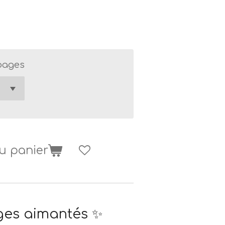
pages
u panier
es aimantés ✨