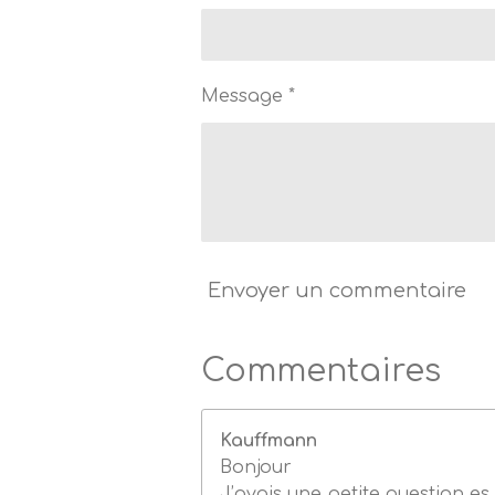
o
i
l
e
Message *
s
Envoyer un commentaire
Commentaires
Kauffmann
Bonjour
J’avais une petite question es