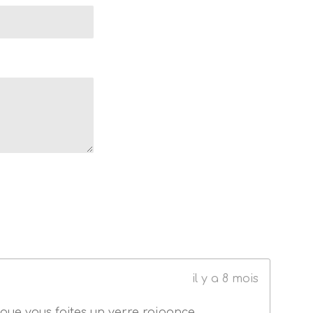
il y a 8 mois
 que vous faites un verre raiponce