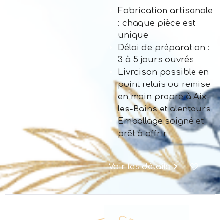
Fabrication artisanale
: chaque pièce est
unique
Délai de préparation :
3 à 5 jours ouvrés
Livraison possible en
point relais ou remise
en main propre à Aix-
les-Bains et alentours
Emballage soigné et
prêt à offrir
Voir les détails