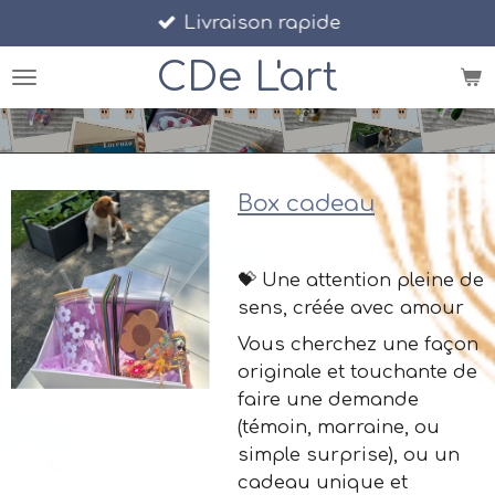
Livraison rapide
Passer
au
CDe
L'art
contenu
principal
Box cadeau
24,99 €
💝 Une attention pleine de
sens, créée avec amour
Vous cherchez une façon
originale et touchante de
faire une demande
(témoin, marraine, ou
simple surprise), ou un
cadeau unique et